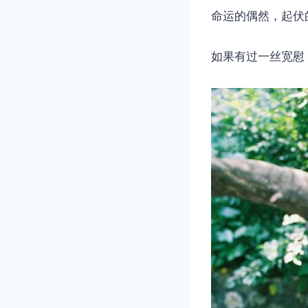
命运的偶然，起伏
如果有过一丝宽慰