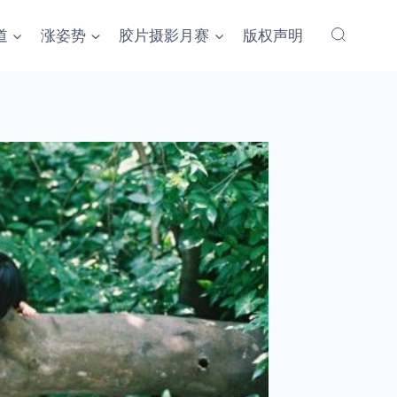
道
涨姿势
胶片摄影月赛
版权声明