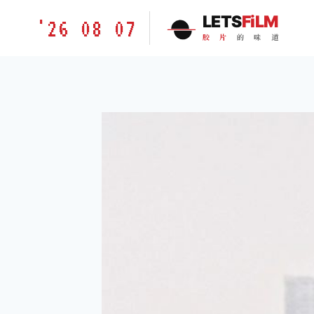
跳
胶
LETS
FiLM
'26 08 07
到
片
胶
片
的
味
道
内
的
容
味
道
LETSFILM