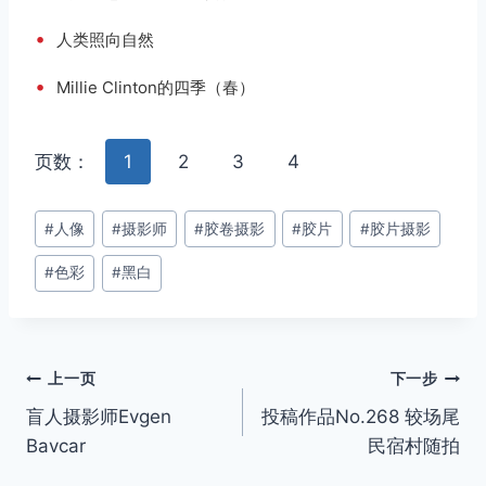
•
人类照向自然
•
Millie Clinton的四季（春）
页数：
1
2
3
4
文
#
人像
#
摄影师
#
胶卷摄影
#
胶片
#
胶片摄影
章
#
色彩
#
黑白
标
签：
文
上一页
下一步
盲人摄影师Evgen
投稿作品No.268 较场尾
章
Bavcar
民宿村随拍
导