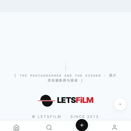
[ THE PHOTOGRAPHER AND THE VIEWER · 照片
里有摄影师与观者 ]
LETS
FiLM
© LETSFILM
SINCE 2013
|