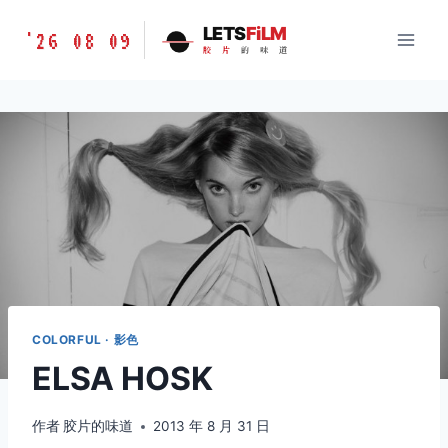
跳
胶
LETS
FiLM
'26 08 09
到
胶
片
的
味
道
片
内
的
容
味
道
LETSFILM
COLORFUL · 影色
ELSA HOSK
作者
胶片的味道
2013 年 8 月 31 日