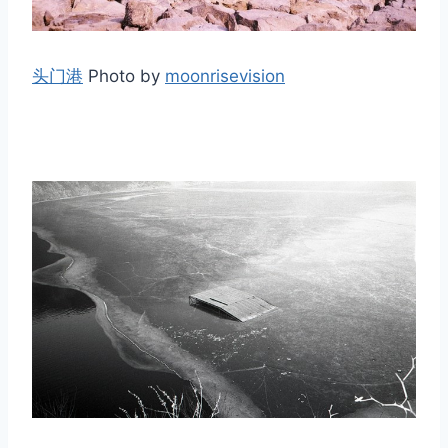
头门港
Photo by
moonrisevision