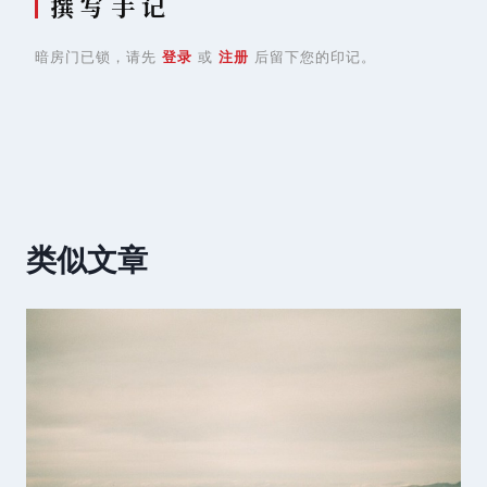
撰 写 手 记
暗房门已锁，请先
登录
或
注册
后留下您的印记。
类似文章