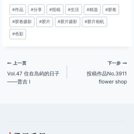
文
#
作品
#
分享
#
投稿
#
生活
#
精选
#
胶卷
章
#
胶卷摄影
#
胶片
#
胶片摄影
#
胶片相机
标
签：
#
色彩
文
上一页
下一步
Vol.47 住在岛屿的日子
投稿作品No.3911
章
——普吉 I
flower shop
导
航