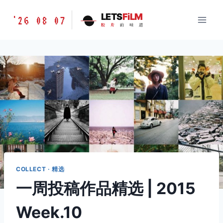
跳
胶
LETS
FiLM
'26 08 07
到
胶
片
的
味
道
片
内
的
容
味
道
LETSFILM
COLLECT · 精选
一周投稿作品精选 | 2015
Week.10