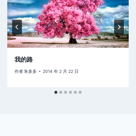
我的路
作者
朱多多
2014 年 2 月 22 日