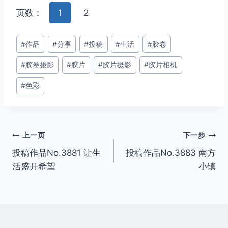
页数：
1
2
文
#
作品
#
分享
#
投稿
#
生活
#
胶卷
章
#
胶卷摄影
#
胶片
#
胶片摄影
#
胶片相机
标
签：
#
色彩
文
上一页
下一步
投稿作品No.3881 让生
投稿作品No.3883 南方
章
活盛开希望
小镇
导
航