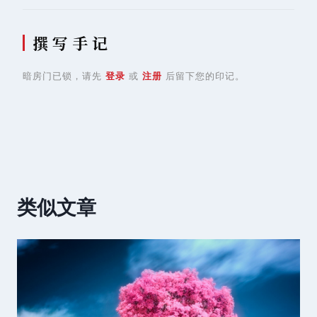
撰 写 手 记
暗房门已锁，请先
登录
或
注册
后留下您的印记。
类似文章