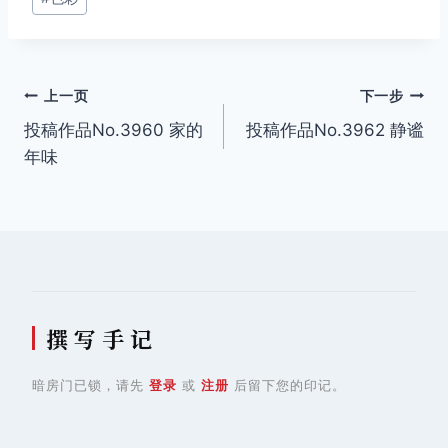
文
上一页
下一步
投稿作品No.3960 家的
投稿作品No.3962 静谧
章
年味
导
航
撰 写 手 记
暗房门已锁，请先
登录
或
注册
后留下您的印记。