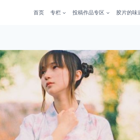
首页
专栏
投稿作品专区
胶片的味