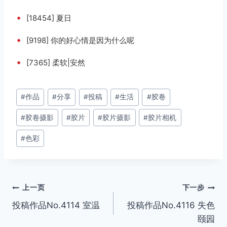
•
[18454] 夏日
•
[9198] 你的好心情是因为什么呢
•
[7365] 柔软|安然
文
#
作品
#
分享
#
投稿
#
生活
#
胶卷
章
#
胶卷摄影
#
胶片
#
胶片摄影
#
胶片相机
标
签：
#
色彩
文
上一页
下一步
投稿作品No.4114 室温
投稿作品No.4116 失色
章
颐园