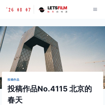
跳
胶
LETS
FiLM
'26 08 07
到
胶
片
的
味
道
片
内
的
容
味
道
LETSFILM
投稿作品
投稿作品No.4115 北京的
春天