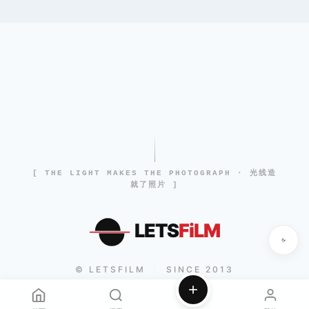
[ THE LIGHT MAKES THE PHOTOGRAPH · 光线造
就了照片 ]
LETS
FiLM
© LETSFILM
SINCE 2013
|