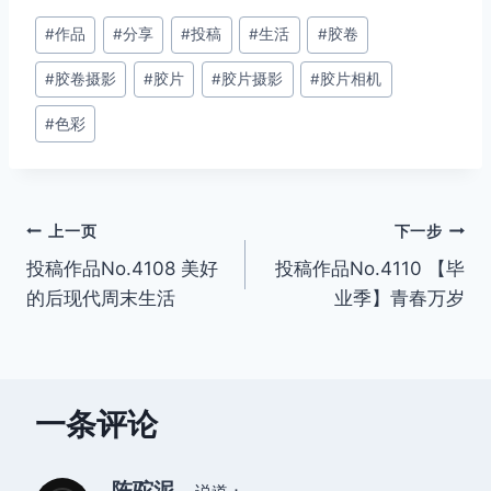
文
#
作品
#
分享
#
投稿
#
生活
#
胶卷
章
#
胶卷摄影
#
胶片
#
胶片摄影
#
胶片相机
标
签：
#
色彩
文
上一页
下一步
投稿作品No.4108 美好
投稿作品No.4110 【毕
章
的后现代周末生活
业季】青春万岁
导
航
一条评论
陈驼泥。