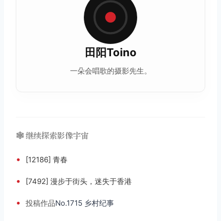
田阳Toino
一朵会唱歌的摄影先生。
🕸️ 继续探索影像宇宙
•
[12186] 青春
•
[7492] 漫步于街头，迷失于香港
•
投稿
作品
No.1715 乡村纪事