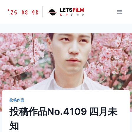
跳
胶
LETS
FiLM
'26 08 08
到
胶
片
的
味
道
片
内
的
容
味
道
LETSFILM
投稿作品
投稿作品No.4109 四月未
知