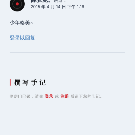
说道：
2015 年 4 月 14 日 下午 1:16
少年略美~
登录以回复
撰 写 手 记
暗房门已锁，请先
登录
或
注册
后留下您的印记。