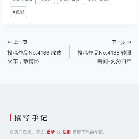
签：
#
色彩
文
上一页
下一步
投稿作品No.4186 绿皮
投稿作品No.4188 转眼
章
火车，致情怀
瞬间-匆匆四年
导
航
撰 写 手 记
暗房门已锁，请先
登录
或
注册
后留下您的印记。