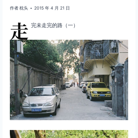
作者
枕头
2015 年 4 月 21 日
走
完未走完的路（一）