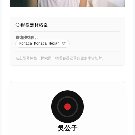
影像器材档案
📷 相关相机：
Konica Konica Hexar RF
点击型号标签，探索同一物理容器记录的更多宇宙切片。
吳公子