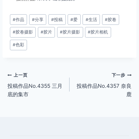
文
#
作品
#
分享
#
投稿
#
爱
#
生活
#
胶卷
章
#
胶卷摄影
#
胶片
#
胶片摄影
#
胶片相机
标
签：
#
色彩
文
上一页
下一步
投稿作品No.4355 三月
投稿作品No.4357 奈良
章
底的集市
鹿
导
航