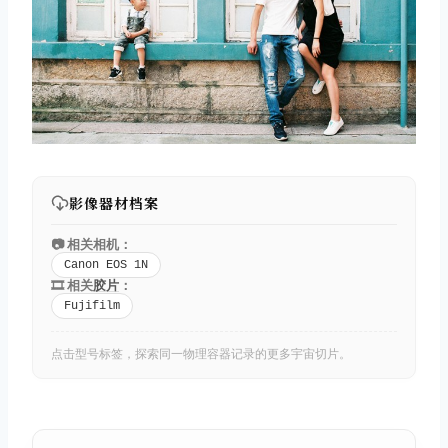
影像器材档案
📷 相关相机：
Canon EOS 1N
🎞️ 相关
胶片
：
Fujifilm
点击型号标签，探索同一物理容器记录的更多宇宙切片。