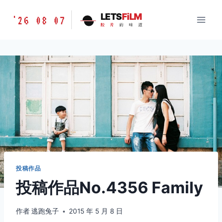
跳
胶
LETS
FiLM
'26 08 07
到
胶
片
的
味
道
片
内
的
容
味
道
LETSFILM
投稿作品
投稿作品No.4356 Family
作者
逃跑兔子
2015 年 5 月 8 日