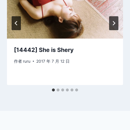
[14442] She is Shery
作者
ruru
2017 年 7 月 12 日