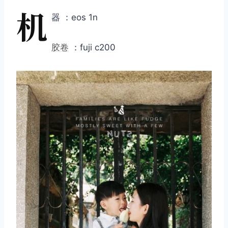
机
器 ：eos 1n
胶卷
：fuji c200