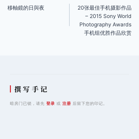
移軸鏡的日與夜
20张最佳手机摄影作品
章
– 2015 Sony World
导
Photography Awards
手机组优胜作品欣赏
航
撰 写 手 记
暗房门已锁，请先
登录
或
注册
后留下您的印记。