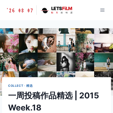
跳
胶
LETS
FiLM
'26 08 07
到
胶
片
的
味
道
片
内
的
容
味
道
LETSFILM
COLLECT · 精选
一周投稿作品精选 | 2015
Week.18