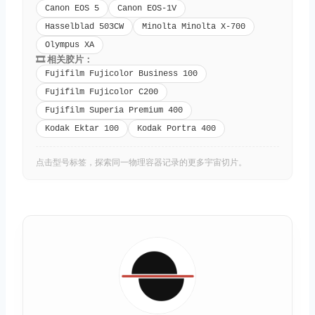
Canon EOS 5
Canon EOS-1V
Hasselblad 503CW
Minolta Minolta X-700
Olympus XA
🎞️ 相关胶片：
Fujifilm Fujicolor Business 100
Fujifilm Fujicolor C200
Fujifilm Superia Premium 400
Kodak Ektar 100
Kodak Portra 400
点击型号标签，探索同一物理容器记录的更多宇宙切片。