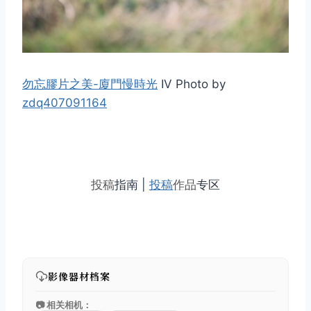
勿忘膠片之美-廈門慢時光
IV Photo by
zdq407091164
投稿
指南 |
投稿
作品
专区
影像器材档案
📷 相关相机：