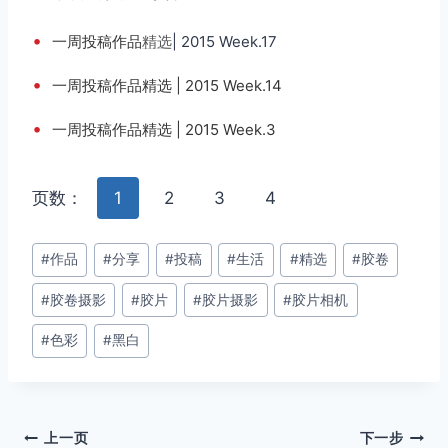
•
一周投稿作品
精选
| 2015 Week.17
•
一周投稿作品精选 | 2015 Week.14
•
一周投稿作品精选 | 2015 Week.3
页数：
1
2
3
4
文
#
作品
#
分享
#
投稿
#
生活
#
精选
#
胶卷
章
#
胶卷摄影
#
胶片
#
胶片摄影
#
胶片相机
标
签：
#
色彩
#
黑白
文
上一页
下一步