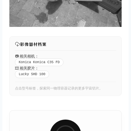
影像器材档案
📷 相关相机：
Konica Konica C35 FD
🎞️ 相关胶片：
取消
搜索
Lucky SHD 100
点击型号标签，探索同一物理容器记录的更多宇宙切片。