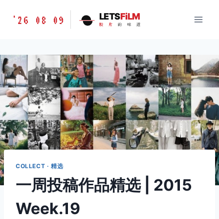
跳
胶
LETS
FiLM
'26 08 09
到
胶
片
的
味
道
片
内
的
容
味
道
LETSFILM
COLLECT · 精选
一周投稿作品精选 | 2015
Week.19