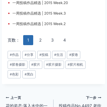
•
一周投稿作品精选 | 2015 Week.20
•
一周投稿作品精选 | 2015 Week.3
•
一周投稿作品精选 | 2015 Week.2
页数：
1
2
3
4
文
#
作品
#
分享
#
投稿
#
生活
#
胶卷
章
#
胶卷摄影
#
胶片
#
胶片摄影
#
胶片相机
标
签：
#
色彩
#
黑白
文
上一页
下一步
花的姿态·落入水中的一
投稿作品No.4497 老街