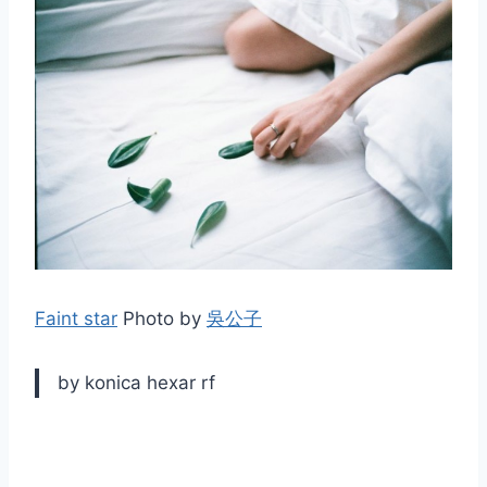
Faint star
Photo by
吳公子
by konica hexar rf