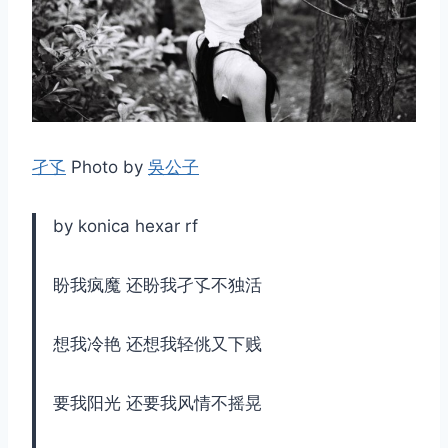
取消
搜索
孑孓
Photo by
吳公子
by konica hexar rf
盼我疯魔 还盼我孑孓不独活
想我冷艳 还想我轻佻又下贱
要我阳光 还要我风情不摇晃