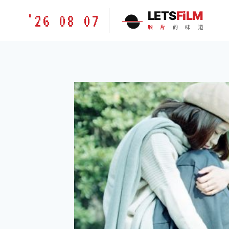
跳
胶
LETS
FiLM
'26 08 07
到
片
胶
片
的
味
道
内
的
容
味
道
LETSFILM