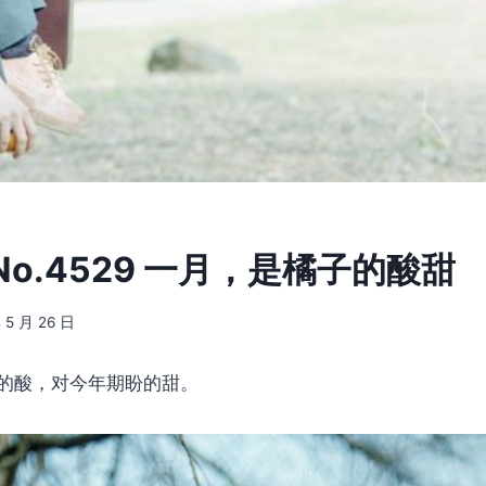
o.4529 一月，是橘子的酸甜
 5 月 26 日
的酸，对今年期盼的甜。