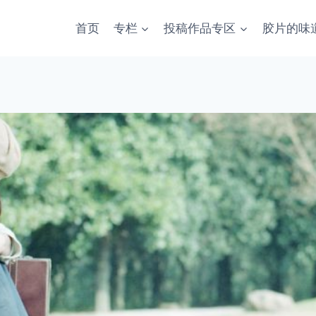
首页
专栏
投稿作品专区
胶片的味