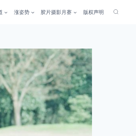
道
涨姿势
胶片摄影月赛
版权声明