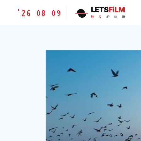
跳
胶
LETS
FiLM
'26 08 09
到
片
胶
片
的
味
道
内
的
容
味
道
LETSFILM