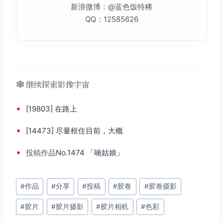
新浪微博：@蓝色饭特稀
QQ：12585626
🕸️ 继续探索影像宇宙
•
[19803] 在路上
•
[14473] 尽量框住目前，大概
•
投稿
作品
No.1474 「喃姑娘」
文
#
作品
#
分享
#
投稿
#
胶卷
#
胶卷摄影
章
#
胶片
#
胶片摄影
#
胶片相机
#
色彩
标
签：