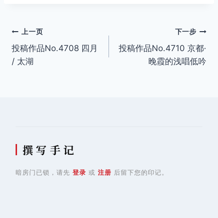
文
上一页
下一步
投稿作品No.4708 四月
投稿作品No.4710 京都·
章
/ 太湖
晚霞的浅唱低吟
导
航
撰 写 手 记
暗房门已锁，请先
登录
或
注册
后留下您的印记。