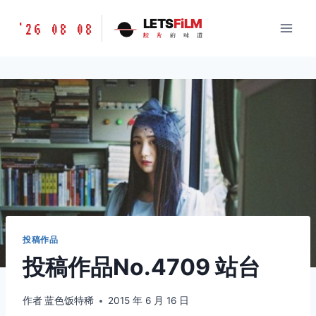
跳
胶
LETS
FiLM
'26 08 08
到
胶
片
的
味
道
片
内
的
容
味
道
LETSFILM
投稿作品
投稿作品No.4709 站台
作者
蓝色饭特稀
2015 年 6 月 16 日