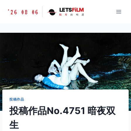
跳
胶
LETS
FiLM
'26 08 06
到
胶
片
的
味
道
片
内
的
容
味
道
LETSFILM
投稿作品
投稿作品No.4751 暗夜双
生