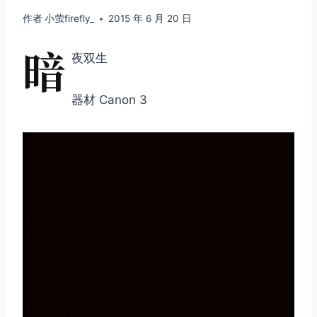
作者
小萤firefly_
2015 年 6 月 20 日
暗
夜双生
器材 Canon 3