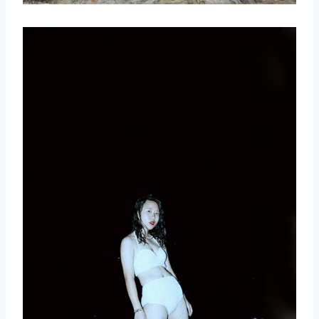
取消
搜索