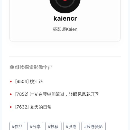
kaiencr
摄影师Kaien
🕸️ 继续探索影像宇宙
•
[9504] 桃江路
•
[7852] 时光在琴键间流逝，转眼凤凰花开季
•
[7632] 夏天的日常
文
#
作品
#
分享
#
投稿
#
胶卷
#
胶卷摄影