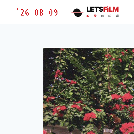
跳
胶
LETS
FiLM
'26 08 09
到
片
胶
片
的
味
道
内
的
容
味
道
LETSFILM