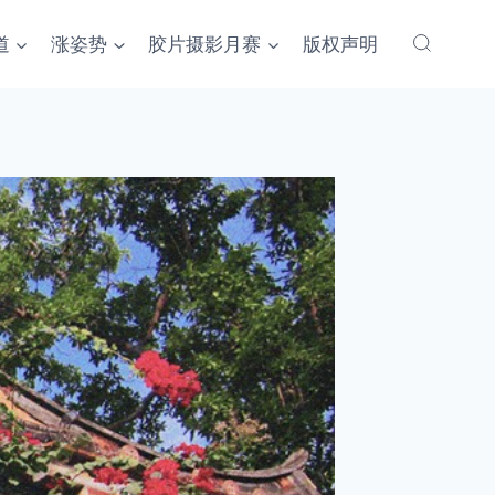
道
涨姿势
胶片摄影月赛
版权声明