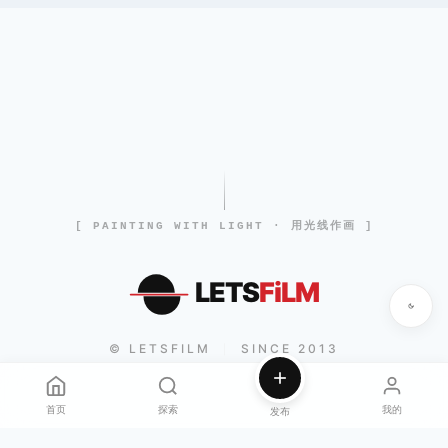
[ PAINTING WITH LIGHT · 用光线作画 ]
LETS
FiLM
© LETSFILM
SINCE 2013
|
首页
探索
我的
发布