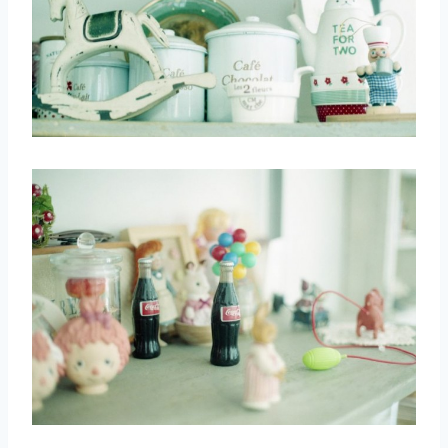
取消
搜索