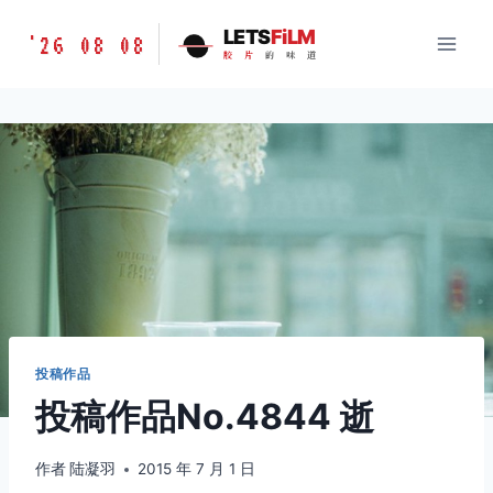
跳
胶
LETS
FiLM
'26 08 08
到
胶
片
的
味
道
片
内
的
容
味
道
LETSFILM
投稿作品
投稿作品No.4844 逝
作者
陆凝羽
2015 年 7 月 1 日