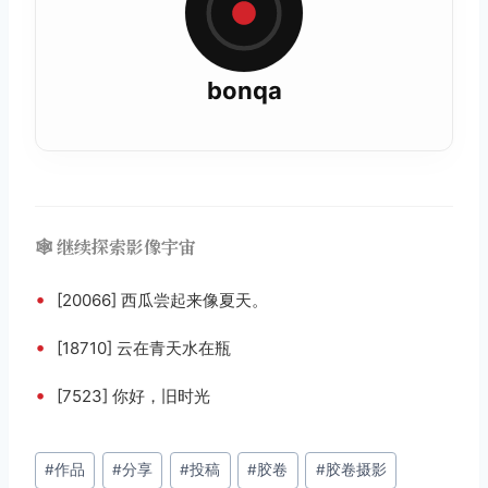
bonqa
🕸️ 继续探索影像宇宙
•
[20066] 西瓜尝起来像夏天。
•
[18710] 云在青天水在瓶
•
[7523] 你好，旧时光
文
#
作品
#
分享
#
投稿
#
胶卷
#
胶卷摄影
章