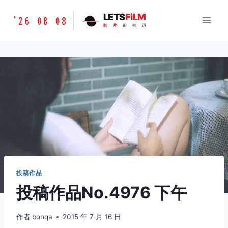
跳
胶
LETS
FiLM
'26 08 08
到
胶
片
的
味
道
片
内
的
容
味
道
LETSFILM
投稿作品
投稿作品No.4976 下午
作者
bonqa
2015 年 7 月 16 日