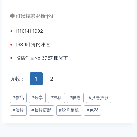
🕸️ 继续探索影像宇宙
•
[11014] 1992
•
[9395] 海的味道
•
投稿
作品
No.3767 阳光下
页数：
1
2
文
#
作品
#
分享
#
投稿
#
胶卷
#
胶卷摄影
章
#
胶片
#
胶片摄影
#
胶片相机
#
色彩
标
签：