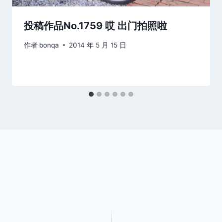
投稿作品No.1759 哎 出门拍照啦
作者
bonqa
2014 年 5 月 15 日