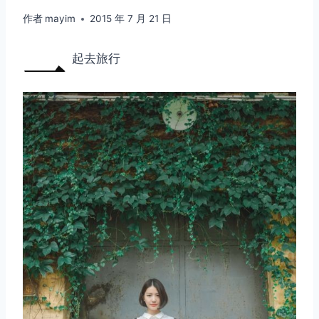
作者
mayim
2015 年 7 月 21 日
一
起去旅行