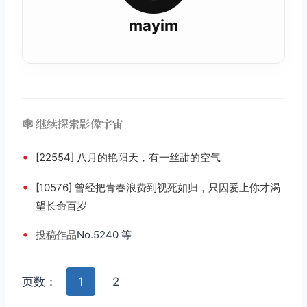
mayim
🕸️ 继续探索影像宇宙
•
[22554] 八月的艳阳天，有一丝甜的空气
•
[10576] 曾经把青春浪费到视死如归，只因爱上你才渴
望长命百岁
•
投稿
作品
No.5240 等
页数：
1
2