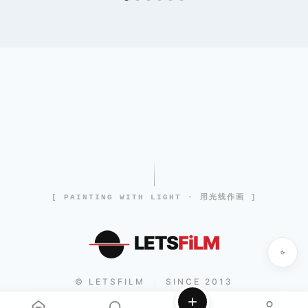
[ PAINTING WITH LIGHT · 用光线作画 ]
LETS
FiLM
© LETSFILM
SINCE 2013
|