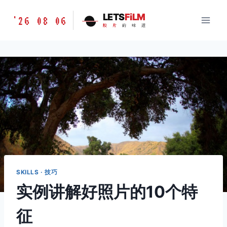
跳
胶
LETS
FiLM
'26 08 06
到
胶
片
的
味
道
片
内
的
容
味
道
LETSFILM
SKILLS · 技巧
实例讲解好照片的10个特
征