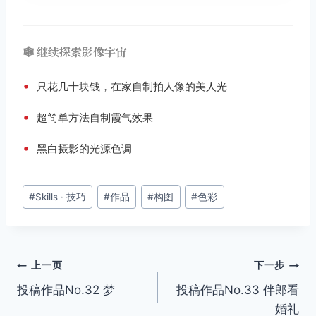
🕸️ 继续探索影像宇宙
•
只花几十块钱，在家自制拍人像的美人光
•
超简单方法自制霞气效果
•
黑白摄影的光源色调
文
#
Skills · 技巧
#
作品
#
构图
#
色彩
章
标
签：
文
上一页
下一步
投稿作品No.32 梦
投稿作品No.33 伴郎看
章
婚礼