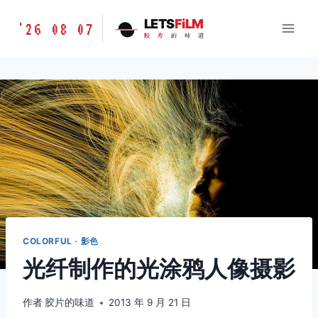
跳
胶
LETS
FiLM
'26 08 07
到
胶
片
的
味
道
片
内
的
容
味
道
LETSFILM
COLORFUL · 影色
光纤制作的光涂鸦人像摄影
作者
胶片的味道
2013 年 9 月 21 日