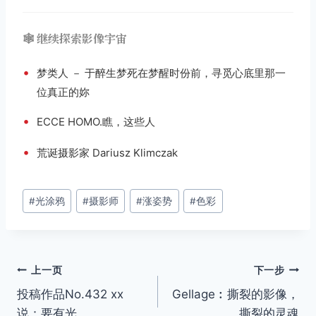
🕸️ 继续探索影像宇宙
•
梦类人 － 于醉生梦死在梦醒时份前，寻觅心底里那一
位真正的妳
•
ECCE HOMO.瞧，这些人
•
荒诞摄影家 Dariusz Klimczak
文
#
光涂鸦
#
摄影师
#
涨姿势
#
色彩
章
标
签：
文
上一页
下一步
投稿作品No.432 xx
Gellage︰撕裂的影像，
章
说：要有光
撕裂的灵魂