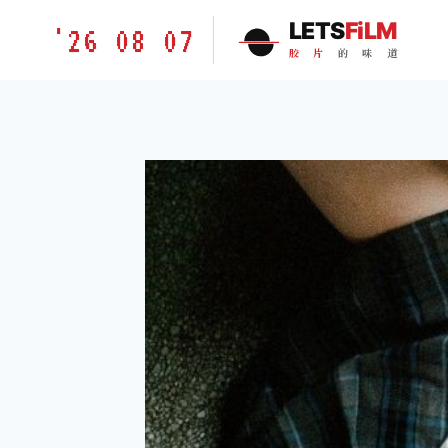
跳
胶
LETS
FiLM
'26 08 07
到
片
胶
片
的
味
道
内
的
容
味
道
LETSFILM