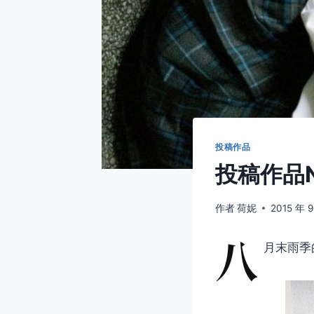
投稿作品
投稿作品N
作者
荷妮
2015 年 
八
月末雨季