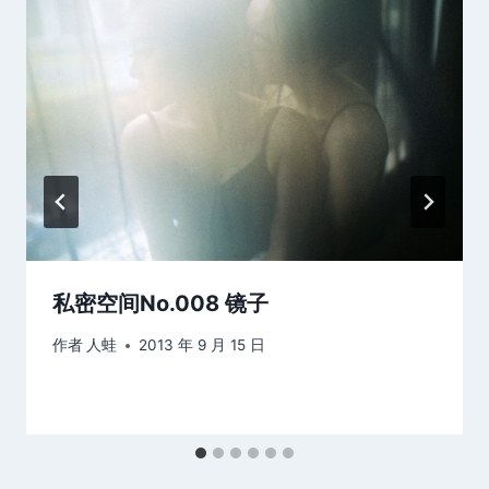
私密空间No.008 镜子
作者
人蛙
2013 年 9 月 15 日