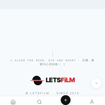
[ ALIGN THE HEAD, EYE AND HEART · 头脑、眼
睛与心灵的统一 ]
LETS
FiLM
© LETSFILM
SINCE 2013
|