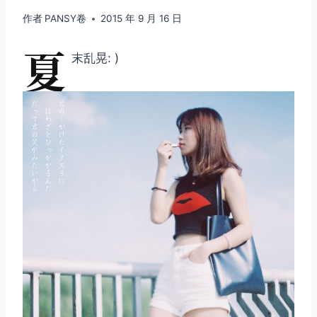
作者
PANSY卷
2015 年 9 月 16 日
夏
末乱晃: )