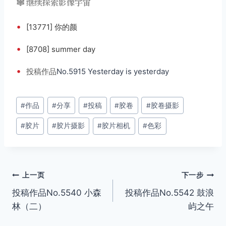
🕸️ 继续探索影像宇宙
•
[13771] 你的颜
•
[8708] summer day
•
投稿
作品
No.5915 Yesterday is yesterday
文
#
作品
#
分享
#
投稿
#
胶卷
#
胶卷摄影
章
#
胶片
#
胶片摄影
#
胶片相机
#
色彩
标
签：
文
上一页
下一步
投稿作品No.5540 小森
投稿作品No.5542 鼓浪
章
林（二）
屿之午
导