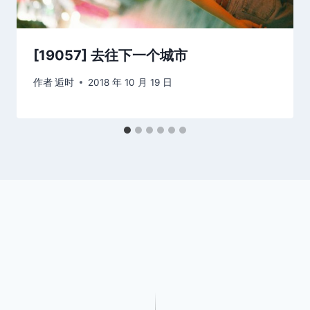
[19057] 去往下一个城市
作者
逅时
2018 年 10 月 19 日