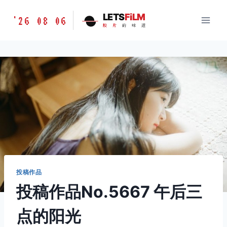
跳
胶
LETS
FiLM
'26 08 06
到
胶
片
的
味
道
片
内
的
容
味
道
LETSFILM
投稿作品
投稿作品No.5667 午后三
点的阳光