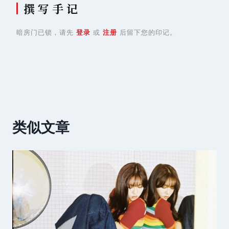
撰 写 手 记
暗房门已锁，请先
登录
或
注册
后留下您的印记。
类似文章