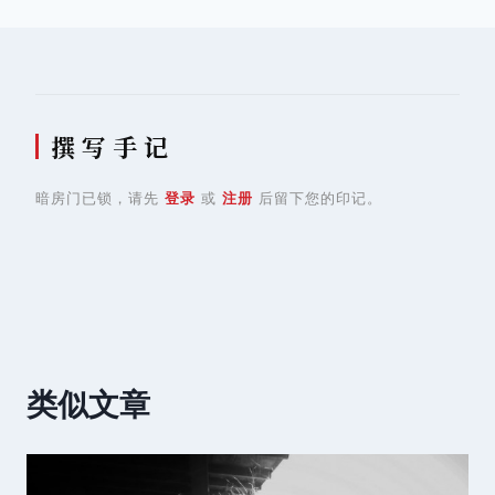
航
撰 写 手 记
暗房门已锁，请先
登录
或
注册
后留下您的印记。
类似文章