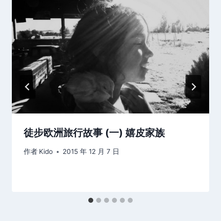
徒步欧洲旅行故事 (一) 嬉皮家族
作者
Kido
2015 年 12 月 7 日