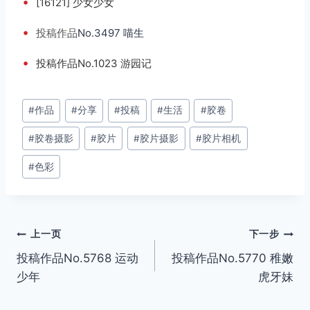
•
[16121] 少女少女
•
投稿
作品
No.3497 喵生
•
投稿作品No.1023 游园记
文
#
作品
#
分享
#
投稿
#
生活
#
胶卷
章
#
胶卷摄影
#
胶片
#
胶片摄影
#
胶片相机
标
签：
#
色彩
文
上一页
下一步
投稿作品No.5768 运动
投稿作品No.5770 稚嫩
章
少年
虎牙妹
导