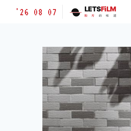
跳
胶
LETS
FiLM
'26 08 07
到
片
胶
片
的
味
道
内
的
容
味
道
LETSFILM