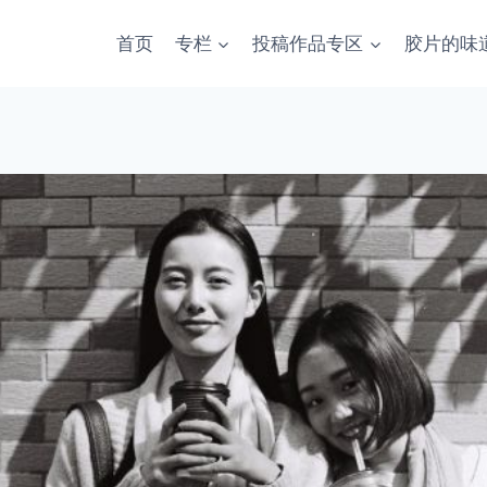
首页
专栏
投稿作品专区
胶片的味