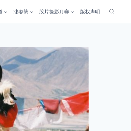
道
涨姿势
胶片摄影月赛
版权声明