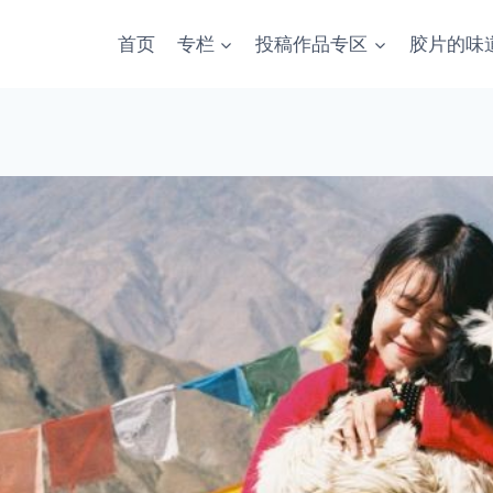
首页
专栏
投稿作品专区
胶片的味