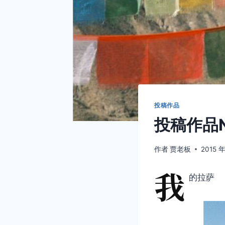
投稿作品
投稿作品N
作者
贾老板
2015 年
我
的拉萨