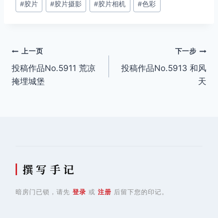
#
胶片
#
胶片摄影
#
胶片相机
#
色彩
标
签：
文
上一页
下一步
投稿作品No.5911 荒凉
投稿作品No.5913 和风
章
掩埋城堡
天
导
航
撰 写 手 记
暗房门已锁，请先
登录
或
注册
后留下您的印记。