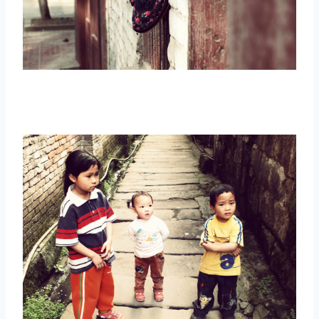
取消
搜索