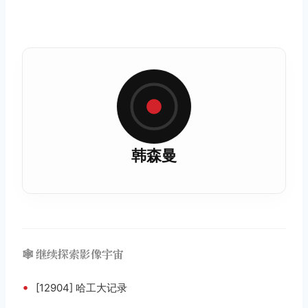
韩森曼
🕸️ 继续探索影像宇宙
•
[12904] 哈工大记录