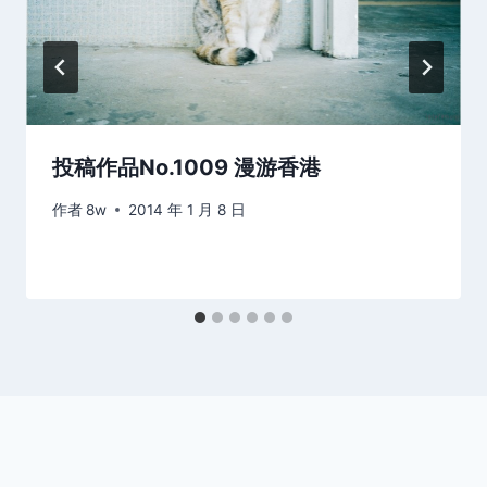
投稿作品No.1009 漫游香港
作者
8w
2014 年 1 月 8 日