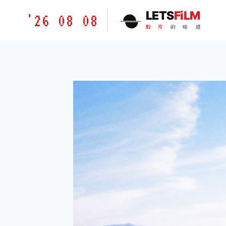
跳
胶
LETS
FiLM
'26 08 08
到
片
胶
片
的
味
道
内
的
容
味
道
LETSFILM