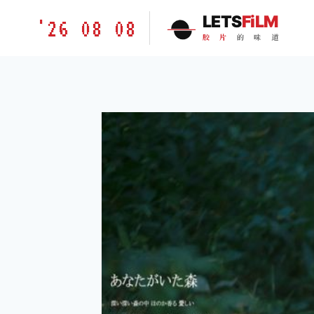
跳
胶
LETS
FiLM
'26 08 08
到
片
胶
片
的
味
道
内
的
容
味
道
LETSFILM