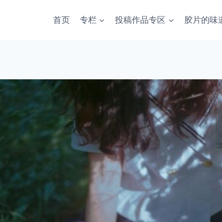
首页
专栏
投稿作品专区
胶片的味