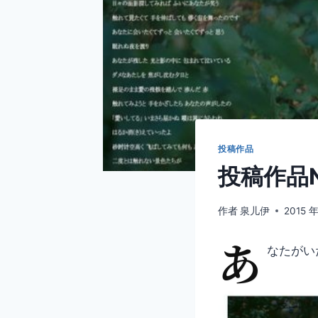
投稿作品
投稿作品N
作者
泉儿伊
2015 年
あ
なたがい