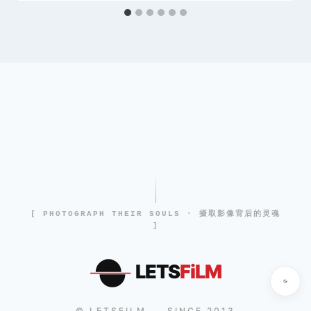
[ PHOTOGRAPH THEIR SOULS · 摄取影像背后的灵魂
]
LETS
FiLM
© LETSFILM
SINCE 2013
|