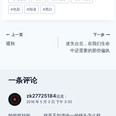
签：
#
色彩
#
阅读
#
黑白
文
上一页
下一步
暖秋
迷失台北，在我们生命
章
中还需要的那些偏执
导
航
一条评论
zk27725184
说道：
2016 年 5 月 3 日 下午 3:35
拍的挺好的，，，就是不知道中一的镜头怎么样，