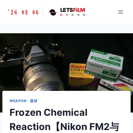
跳
胶
LETS
FiLM
'26 08 06
到
胶
片
的
味
道
片
内
的
容
味
道
LETSFILM
WEAPON · 器材
Frozen Chemical
Reaction【Nikon FM2与