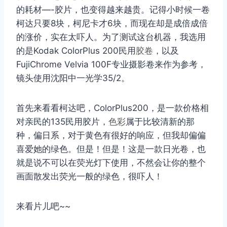
的耗材—-胶片，也变得越来越贵。记得小时候一卷
柯达只要8块，柯尼卡才6块，而现在却是成倍成倍
的涨价，实在太吓人。为了测试这台机器，我选用
的是Kodak ColorPlus 200民用
胶卷
，以及
FujiChrome Velvia 100F专业摄影卷来作为参考，
镜头使用沈阳中一光学35/2。
首先来看看柯达吧，ColorPlus200，是一款价格相
对亲民的135民用胶片，
色彩
属于比较清新的那
种，偏日系，对于黄色有很好的响应，但我却偏偏
喜爱她的绿色。但是！但是！这是一款日光卷，也
就是说不可以在荧光灯下使用，不然会让你的整个
取消
搜索
画面散发出荧光一般的绿色，很吓人！
来看片儿吧~~