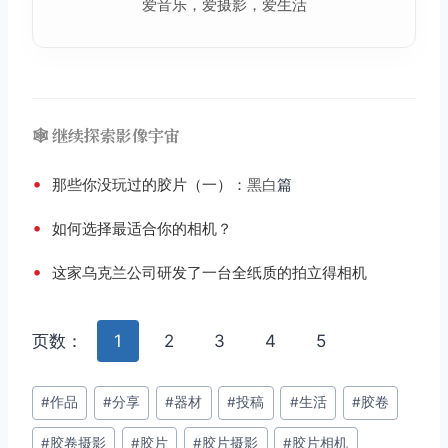
爱音乐，爱摄影，爱
生活
🕸️ 继续探索影像宇宙
•
那些你没玩过的胶片（一）：
黑白
篇
•
如何选择最适合你的相机？
•
这家乌克兰公司研发了一台全纸质的拍立得相机
页数：
1
2
3
4
5
文
#
作品
#
分享
#
器材
#
投稿
#
生活
#
胶卷
章
#
胶卷摄影
#
胶片
#
胶片摄影
#
胶片相机
标