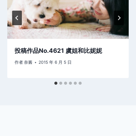
投稿作品No.4621 虞姐和比妮妮
作者
奈酱
2015 年 6 月 5 日