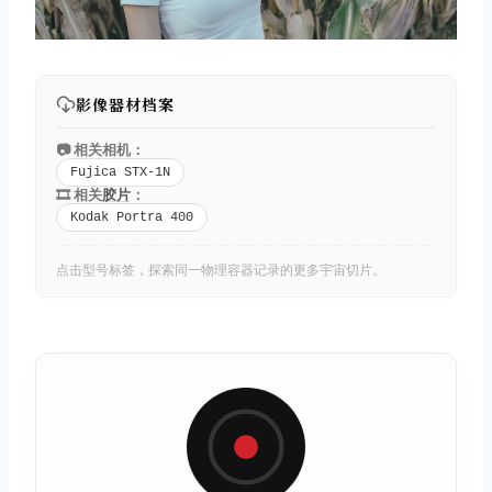
影像器材档案
📷 相关相机：
Fujica STX-1N
🎞️ 相关
胶片
：
Kodak Portra 400
点击型号标签，探索同一物理容器记录的更多宇宙切片。