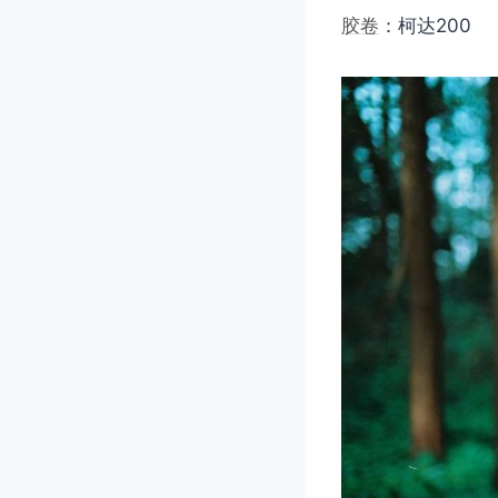
胶卷
：柯达200