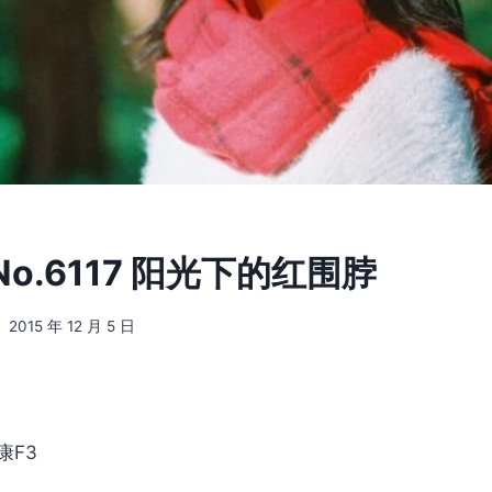
o.6117 阳光下的红围脖
2015 年 12 月 5 日
康F3