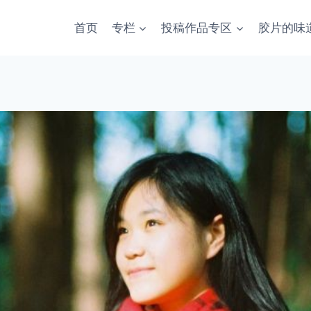
首页
专栏
投稿作品专区
胶片的味