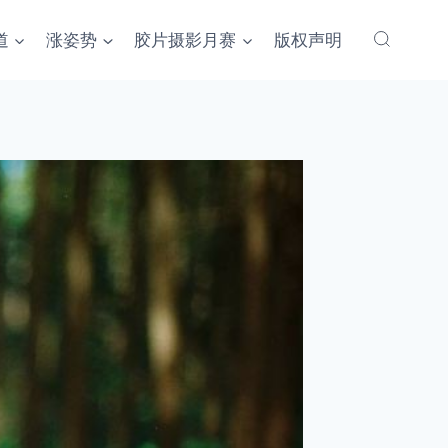
道
涨姿势
胶片摄影月赛
版权声明