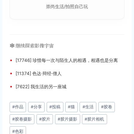
崇尚
生活
/拍照自己玩
🕸️ 继续探索影像宇宙
•
[17746] 珍惜每一次与陌生人的相遇，相遇也是分离
•
[11374] 色达·辩经·僧人
•
[7622] 我生活的另一座城
文
#
作品
#
分享
#
投稿
#
猫
#
生活
#
胶卷
章
#
胶卷摄影
#
胶片
#
胶片摄影
#
胶片相机
标
签：
#
色彩