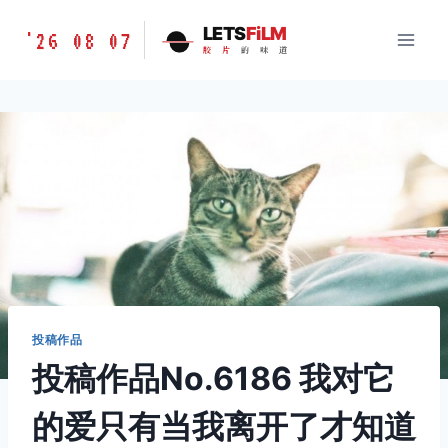
跳
胶
LETS
FiLM
'26 08 07
到
胶
片
的
味
道
片
内
的
容
味
道
LETSFILM
投稿作品
投稿作品No.6186 我对它
的爱只有当我离开了才知道