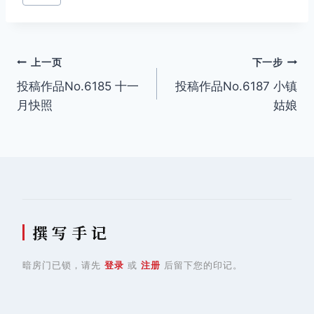
文
上一页
下一步
投稿作品No.6185 十一
投稿作品No.6187 小镇
章
月快照
姑娘
导
航
撰 写 手 记
暗房门已锁，请先
登录
或
注册
后留下您的印记。