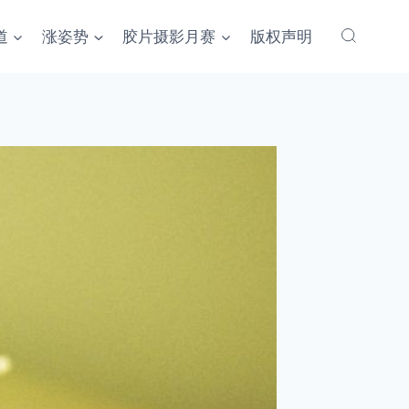
道
涨姿势
胶片摄影月赛
版权声明