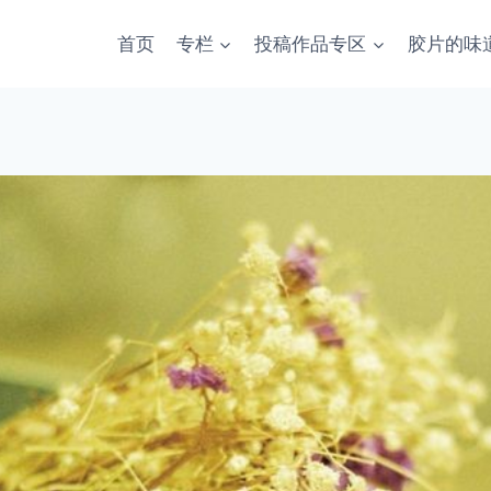
首页
专栏
投稿作品专区
胶片的味