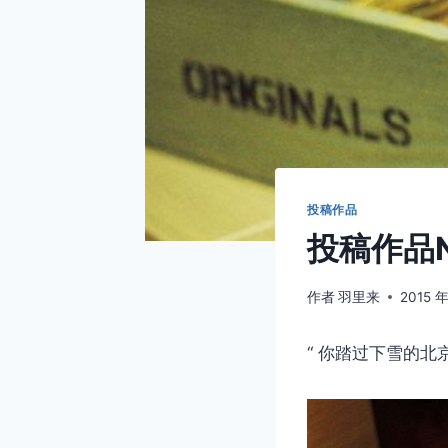
投稿作品
投稿作品N
作者
羽里来
2015 年
“ 你踏过下雪的北