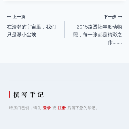
标
签：
文
上一页
下一步
在浩瀚的宇宙里，我们
2015路透社年度动物
章
只是渺小尘埃
照，每一张都是精彩之
导
作…….
航
撰 写 手 记
暗房门已锁，请先
登录
或
注册
后留下您的印记。