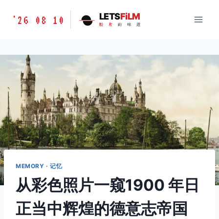
跳
胶
LETS
FiLM
'26 08 10
到
胶
片
的
味
道
片
内
的
容
味
道
LETSFILM
MEMORY · 记忆
从彩色照片一窥1900 年日
正当中辉煌的德意志帝国