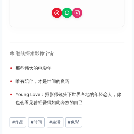
🕸️ 继续探索影像宇宙
•
那些伟大的电影年
•
唯有陪伴，才是世间的良药
•
Young Love：摄影师镜头下世界各地的年轻恋人，你
也会看见曾经爱得如此奔放的自己
文
#
作品
#
时间
#
生活
#
色彩
章