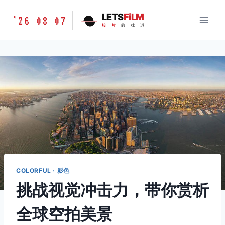
跳
胶
LETS
FiLM
'26 08 07
到
胶
片
的
味
道
片
内
的
容
味
道
LETSFILM
COLORFUL · 影色
挑战视觉冲击力，带你赏析
全球空拍美景