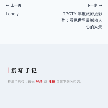
文
上一页
下一步
Lonely
TPOTY 年度旅游摄影
章
奖：看见世界最撼动人
导
心的风景
航
撰 写 手 记
暗房门已锁，请先
登录
或
注册
后留下您的印记。