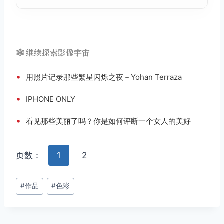
🕸️ 继续探索影像宇宙
•
用照片记录那些繁星闪烁之夜－Yohan Terraza
•
IPHONE ONLY
•
看见那些美丽了吗？你是如何评断一个女人的美好
页数：
1
2
文
#
作品
#
色彩
章
标
签：