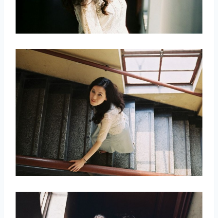
取消
搜索