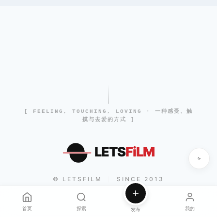
[ FEELING, TOUCHING, LOVING · 一种感受、触
摸与去爱的方式 ]
LETS
FiLM
© LETSFILM
SINCE 2013
|
首页
探索
我的
发布