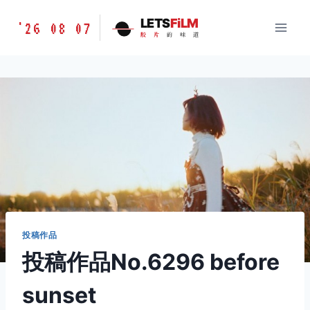
跳
胶
LETS
FiLM
'26 08 07
到
胶
片
的
味
道
片
内
的
容
味
道
LETSFILM
投稿作品
投稿作品No.6296 before
sunset