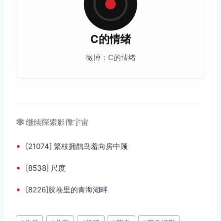
C的情绪
微博：C的情绪
🕸️ 继续探索影像宇宙
•
[21074] 繁枝拥鹊鸟羞向房中顾
•
[8538] 尺度
•
[8226]
胶卷
里的青海湖畔
文