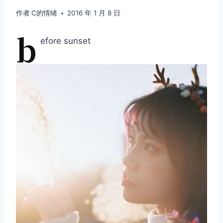
作者
C的情绪
2016 年 1 月 8 日
b
efore sunset