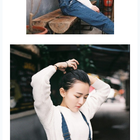
取消
搜索