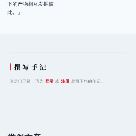
导
下的产物相互发掘彼
此。」
航
撰 写 手 记
暗房门已锁，请先
登录
或
注册
后留下您的印记。