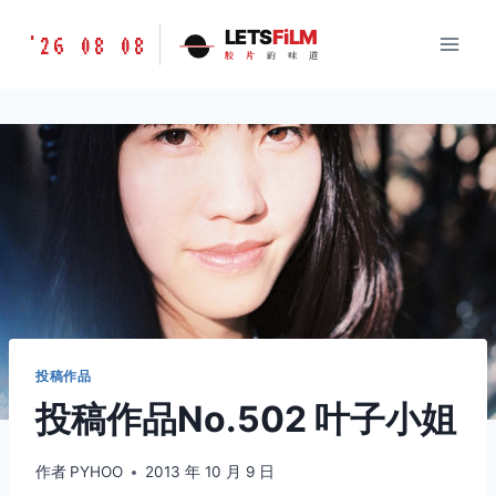
跳
胶
LETS
FiLM
'26 08 08
到
胶
片
的
味
道
片
内
的
容
味
道
LETSFILM
投稿作品
投稿作品No.502 叶子小姐
作者
PYHOO
2013 年 10 月 9 日