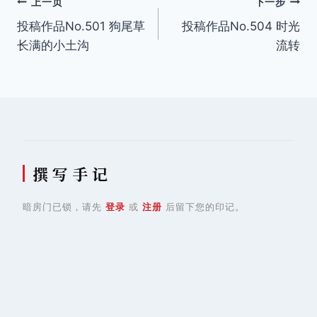
文
上一页
下一步
投稿作品No.501 狗尾草
投稿作品No.504 时光
章
长满的小土沟
流转
导
航
撰 写 手 记
暗房门已锁，请先
登录
或
注册
后留下您的印记。