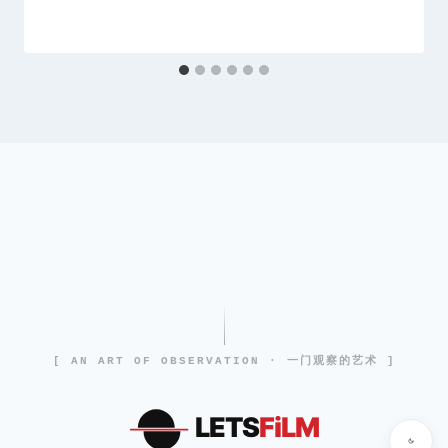
[ AN ART OF OBSERVATION · 一门观察的艺术 ]
LETS
FiLM