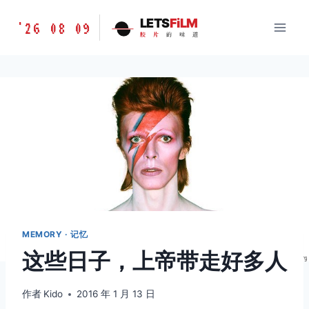
跳
胶
LETS
FiLM
'26 08 09
到
胶
片
的
味
道
片
内
的
容
味
道
LETSFILM
MEMORY · 记忆
这些日子，上帝带走好多人
作者
Kido
2016 年 1 月 13 日