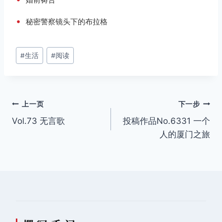
•
秘密警察镜头下的布拉格
文
#
生活
#
阅读
章
标
签：
文
上一页
下一步
Vol.73 无言歌
投稿作品No.6331 一个
章
人的厦门之旅
导
航